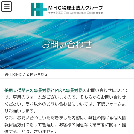
コ
ナ
ン
ビ
テ
ゲ
ン
ー
ツ
シ
へ
ョ
ス
ン
お問い合わせ
キ
に
ッ
移
プ
動
HOME
お問い合わせ
採用支援関連の事業者様
と
M&A事業者様
のお問い合わせについて
は、専用のフォームがございますので、そちらからお問い合わせ
ください。それ以外のお問い合わせについては、下記フォームよ
りお願いします。
なお、お問い合わせいただきました内容は、弊社の掲げる個人情
報保護方針に沿って管理し、お客様の同意なく第三者に開示・提
供することはございません。