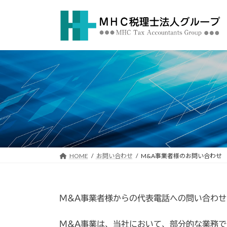
コ
ナ
ン
ビ
テ
ゲ
ン
ー
ツ
シ
へ
ョ
ス
ン
キ
に
ッ
移
プ
動
HOME
お問い合わせ
M&A事業者様のお問い合わせ
M&A事業者様からの代表電話への問い合わ
M&A事業は、当社において、部分的な業務