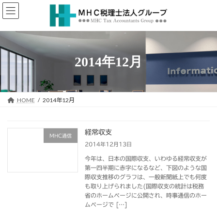
コ
ナ
ン
ビ
テ
ゲ
ン
ー
ツ
シ
へ
ョ
2014年12月
ス
ン
キ
に
ッ
移
プ
動
HOME
2014年12月
経常収支
MHC通信
2014年12月13日
今年は、日本の国際収支、いわゆる経常収支が
第一四半期に赤字になるなど、下図のような国
際収支推移のグラフは、一般新聞紙上でも何度
も取り上げられました(国際収支の統計は税務
省のホームページに公開され、時事通信のホー
ムページで […]