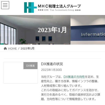
コ
ナ
ン
ビ
テ
ゲ
ン
ー
ツ
シ
へ
ョ
2023年1月
ス
ン
キ
に
ッ
移
プ
動
HOME
2023年1月
DX推進の状況
DX推進
2023年1月30日
当社グループは、
DX推進の方向性
を定め、生
産性向上、働き方改革、情報インフラの整備、
人材育成等に取り組んでいます。
これらの取組みに対してガバナンスを効かせ、
実行力を高めるべく、取組の進捗状況および課
題、方向性等について情報発信しています。